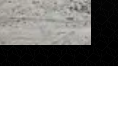
estax voor
vervoer?