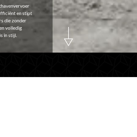
hthavenvervoer
ficiënt en stipt
rs die zonder
en volledig
in stijl.
 voor
Waarom Ma
luchthaven