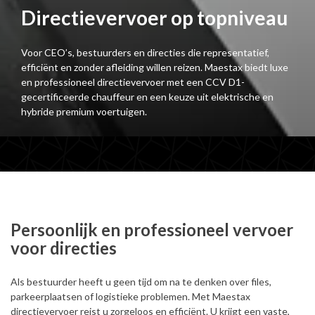
Directievervoer op topniveau
Voor CEO’s, bestuurders en directies die representatief,
efficiënt en zonder afleiding willen reizen. Maestax biedt luxe
en professioneel directievervoer met een CCV D1-
gecertificeerde chauffeur en een keuze uit elektrische en
hybride premium voertuigen.
Persoonlijk en professioneel vervoer
voor directies
Als bestuurder heeft u geen tijd om na te denken over files,
parkeerplaatsen of logistieke problemen. Met Maestax
directievervoer reist u zorgeloos en efficiënt. U krijgt een vaste,