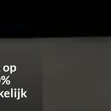
 op
0%
elijk